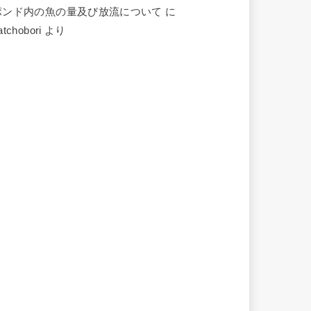
ポンド内の魚の量及び放流について
に
atchobori
より