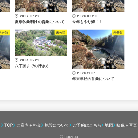
2024.07.29
2024.08.20
夏季休業明けの営業について
今年もやり鱒！！
未分類
未分類
未分類
2023.03.21
八丁掘までの行き方
2024.11.07
年末年始の営業について
TOP
ご案内＋料金
施設について
ご予約はこちら
地図
映像＋写真
© hacyou