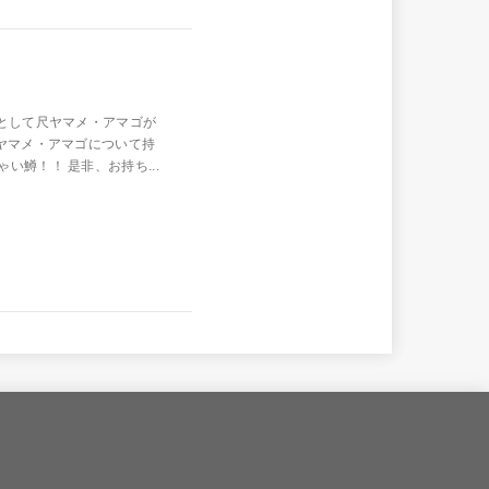
玉として尺ヤマメ・アマゴが
ヤマメ・アマゴについて持
鱒！！ 是非、お持ち...