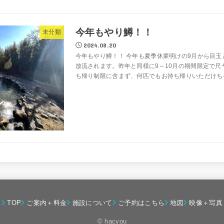
今年もやり鱒！！
未分類
2024.08.20
今年もやり鱒！！ 今年も夏季休業明けの9月から目
放流されます。昨年と同様に9～10月の期間限定で尺
ち帰り制限に含まず、何匹でもお持ち帰りいただけちゃい
TOP
ご案内＋料金
施設について
ご予約はこちら
地図
映像＋写真
© hacyou