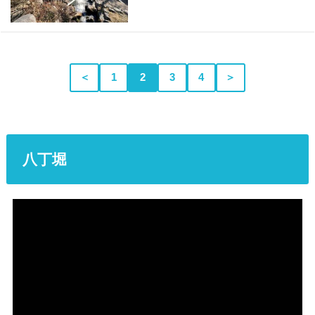
＜
1
2
3
4
＞
八丁堀
動
画
プ
レ
ー