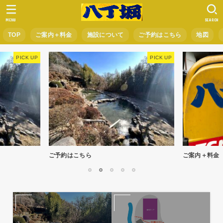
MENU
SEARCH
TOP
ご案内＋料金
施設について
ご予約はこちら
地図
ご予約はこちら
ご案内＋料金
1
2
3
4
5