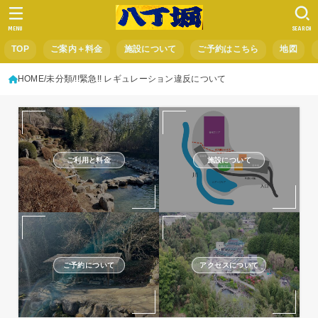
MENU
SEARCH
TOP
ご案内＋料金
施設について
ご予約はこちら
地図
HOME
未分類
!!緊急!! レギュレーション違反について
ご利用と料金
施設について
ご予約について
アクセスについて