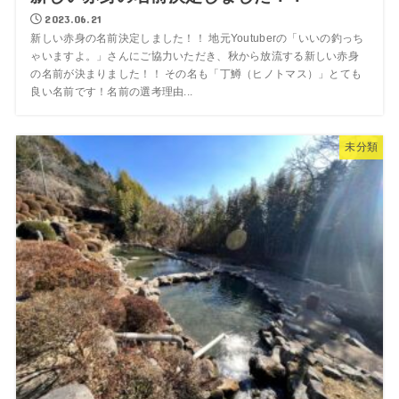
2023.06.21
新しい赤身の名前決定しました！！ 地元Youtuberの「いいの釣っち
ゃいますよ。」さんにご協力いただき、秋から放流する新しい赤身
の名前が決まりました！！ その名も「丁鱒（ヒノトマス）」とても
良い名前です！名前の選考理由...
未分類