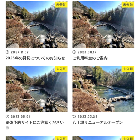
未分類
未分類
2024.11.07
2023.08.14
2025年の貸切についてのお知らせ
ご利用料金のご案内
未分類
未分類
2023.05.01
2023.03.28
※偽予約サイトにご注意ください
八丁堀リニューアルオープン
※
未分類
未分類